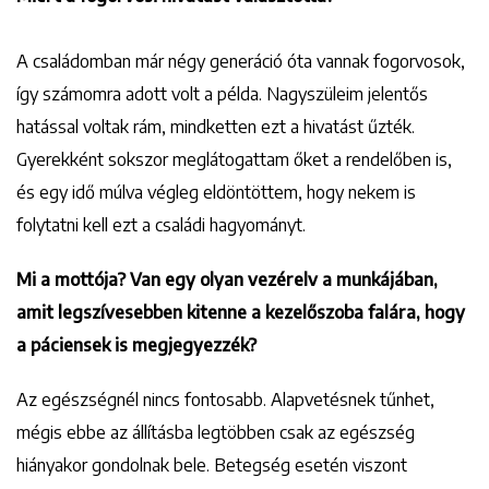
A családomban már négy generáció óta vannak fogorvosok,
így számomra adott volt a példa. Nagyszüleim jelentős
hatással voltak rám, mindketten ezt a hivatást űzték.
Gyerekként sokszor meglátogattam őket a rendelőben is,
és egy idő múlva végleg eldöntöttem, hogy nekem is
folytatni kell ezt a családi hagyományt.
Mi a mottója? Van egy olyan vezérelv a munkájában,
amit legszívesebben kitenne a kezelőszoba falára, hogy
a páciensek is megjegyezzék?
Az egészségnél nincs fontosabb. Alapvetésnek tűnhet,
mégis ebbe az állításba legtöbben csak az egészség
hiányakor gondolnak bele. Betegség esetén viszont