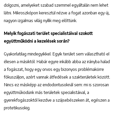
dolgozni, amelyeket szabad szemmel egyáltalán nem lehet
látni. Mikroszkópon keresztül nézve a fogat azonban egy új,
nagyon izgalmas világ nyílik meg előttünk.
Melyik fogászati terület specialistáival szokott
együttműködni a kezelések során?
Gyakorlatilag mindegyikkel. Egyik terület sem választható el
élesen a másiktól. Habár egyre inkább abba az irányba halad
a fogászat, hogy egy orvos egy bizonyos problémakörre
fókuszáljon, azért vannak átfedések a szakterületek között.
Nincs ez másképp az endodontusoknál sem: mi is szorosan
együttműködünk más területek specialistáival, a
gyerekfogászoktól kezdve a szájsebészeken át, egészen a
protetikusokig.