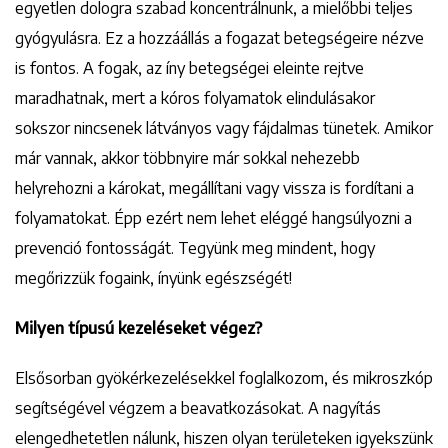
egyetlen dologra szabad koncentrálnunk, a mielőbbi teljes
gyógyulásra. Ez a hozzáállás a fogazat betegségeire nézve
is fontos. A fogak, az íny betegségei eleinte rejtve
maradhatnak, mert a kóros folyamatok elindulásakor
sokszor nincsenek látványos vagy fájdalmas tünetek. Amikor
már vannak, akkor többnyire már sokkal nehezebb
helyrehozni a károkat, megállítani vagy vissza is fordítani a
folyamatokat. Épp ezért nem lehet eléggé hangsúlyozni a
prevenció fontosságát. Tegyünk meg mindent, hogy
megőrizzük fogaink, ínyünk egészségét!
Milyen típusú kezeléseket végez?
Elsősorban gyökérkezelésekkel foglalkozom, és mikroszkóp
segítségével végzem a beavatkozásokat. A nagyítás
elengedhetetlen nálunk, hiszen olyan területeken igyekszünk