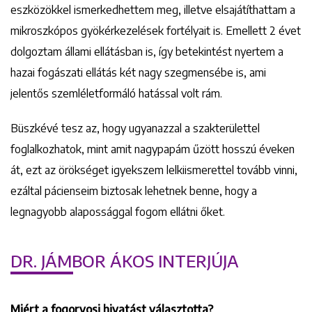
eszközökkel ismerkedhettem meg, illetve elsajátíthattam a
mikroszkópos gyökérkezelések fortélyait is. Emellett 2 évet
dolgoztam állami ellátásban is, így betekintést nyertem a
hazai fogászati ellátás két nagy szegmensébe is, ami
jelentős szemléletformáló hatással volt rám.
Büszkévé tesz az, hogy ugyanazzal a szakterülettel
foglalkozhatok, mint amit nagypapám űzött hosszú éveken
át, ezt az örökséget igyekszem lelkiismerettel tovább vinni,
ezáltal pácienseim biztosak lehetnek benne, hogy a
legnagyobb alapossággal fogom ellátni őket.
DR. JÁMBOR ÁKOS INTERJÚJA
Miért a fogorvosi hivatást választotta?