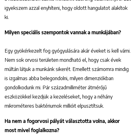
igyekszem azzal enyhíteni, hogy oldott hangulatot alakítok
ki.
Milyen speciális szempontok vannak a munkájában?
Egy gyökérkezelt fog gyógyulására akár éveket is kell várni.
Nem sok orvosi területen mondható el, hogy csak évek
múltán látjuk a munkánk sikerét. Emellett számomra mindig
is izgalmas abba belegondolni, milyen dimenziókban
gondolkodunk mi. Pár századmilliméter átmérőjű
eszközökkel kezdjük a kezeléseket, hogy a néhány
mikrométeres baktériumok millióit elpusztítsuk.
Ha nem a fogorvosi pályát választotta volna, akkor
most mivel foglalkozna?
Keresés