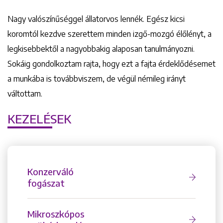
Nagy valószínűséggel állatorvos lennék. Egész kicsi
koromtól kezdve szerettem minden izgő-mozgó élőlényt, a
legkisebbektől a nagyobbakig alaposan tanulmányozni.
Sokáig gondolkoztam rajta, hogy ezt a fajta érdeklődésemet
a munkába is továbbviszem, de végül némileg irányt
+36 1 222 9150
+36 1 222 7250
váltottam.
1148 Budapest, Örs vezér tere 2.
KEZELÉSEK
Konzerváló
fogászat
Mikroszkópos