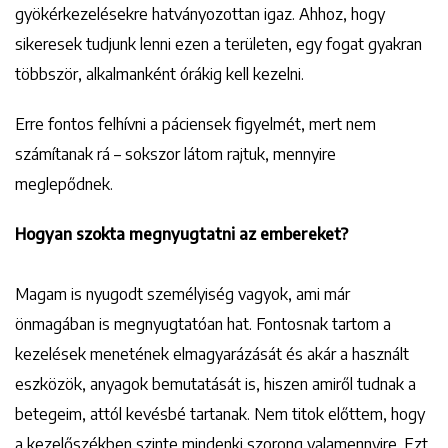
gyökérkezelésekre hatványozottan igaz. Ahhoz, hogy
sikeresek tudjunk lenni ezen a területen, egy fogat gyakran
többször, alkalmanként órákig kell kezelni.
Erre fontos felhívni a páciensek figyelmét, mert nem
számítanak rá – sokszor látom rajtuk, mennyire
meglepődnek.
Hogyan szokta megnyugtatni az embereket?
Magam is nyugodt személyiség vagyok, ami már
önmagában is megnyugtatóan hat. Fontosnak tartom a
kezelések menetének elmagyarázását és akár a használt
eszközök, anyagok bemutatását is, hiszen amiről tudnak a
betegeim, attól kevésbé tartanak. Nem titok előttem, hogy
a kezelőszékben szinte mindenki szorong valamennyire. Ezt