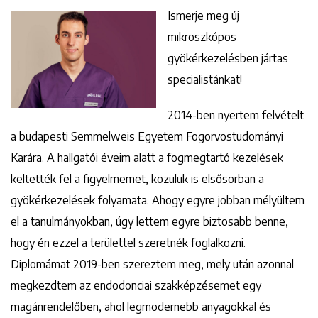
Ismerje meg új
mikroszkópos
gyökérkezelésben jártas
specialistánkat!
2014-ben nyertem felvételt
a budapesti Semmelweis Egyetem Fogorvostudományi
Karára. A hallgatói éveim alatt a fogmegtartó kezelések
keltették fel a figyelmemet, közülük is elsősorban a
gyökérkezelések folyamata. Ahogy egyre jobban mélyültem
el a tanulmányokban, úgy lettem egyre biztosabb benne,
hogy én ezzel a területtel szeretnék foglalkozni.
Diplomámat 2019-ben szereztem meg, mely után azonnal
megkezdtem az endodonciai szakképzésemet egy
magánrendelőben, ahol legmodernebb anyagokkal és