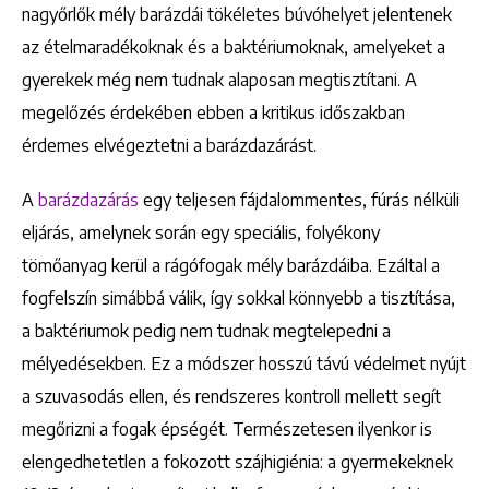
nagyőrlők mély barázdái tökéletes búvóhelyet jelentenek
az ételmaradékoknak és a baktériumoknak, amelyeket a
gyerekek még nem tudnak alaposan megtisztítani. A
megelőzés érdekében ebben a kritikus időszakban
érdemes elvégeztetni a barázdazárást.
Keresés
A
barázdazárás
egy teljesen fájdalommentes, fúrás nélküli
eljárás, amelynek során egy speciális, folyékony
tömőanyag kerül a rágófogak mély barázdáiba. Ezáltal a
fogfelszín simábbá válik, így sokkal könnyebb a tisztítása,
a baktériumok pedig nem tudnak megtelepedni a
+36 1 222 9150
mélyedésekben. Ez a módszer hosszú távú védelmet nyújt
+36 1 222 7250
a szuvasodás ellen, és rendszeres kontroll mellett segít
1148 Budapest, Örs vezér tere 2.
megőrizni a fogak épségét. Természetesen ilyenkor is
elengedhetetlen a fokozott szájhigiénia: a gyermekeknek