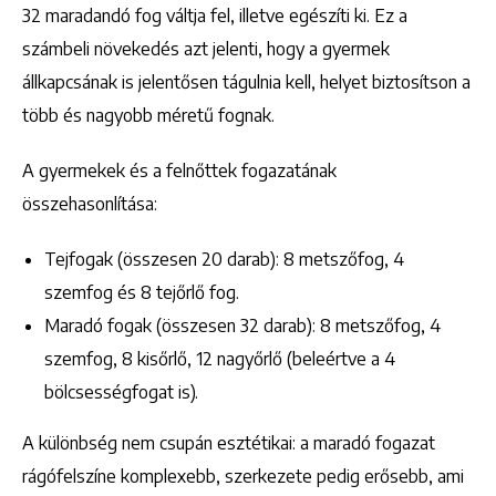
32 maradandó fog váltja fel, illetve egészíti ki. Ez a
számbeli növekedés azt jelenti, hogy a gyermek
állkapcsának is jelentősen tágulnia kell, helyet biztosítson a
több és nagyobb méretű fognak.
A gyermekek és a felnőttek fogazatának
összehasonlítása:
Tejfogak (összesen 20 darab): 8 metszőfog, 4
szemfog és 8 tejőrlő fog.
Maradó fogak (összesen 32 darab): 8 metszőfog, 4
szemfog, 8 kisőrlő, 12 nagyőrlő (beleértve a 4
bölcsességfogat is).
A különbség nem csupán esztétikai: a maradó fogazat
rágófelszíne komplexebb, szerkezete pedig erősebb, ami