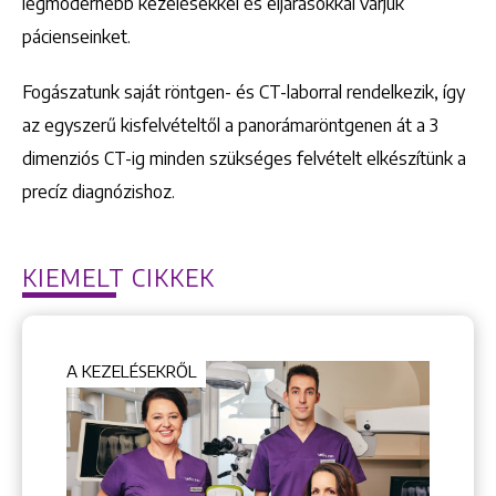
legmodernebb kezelésekkel és eljárásokkal várjuk
pácienseinket.
Fogászatunk saját röntgen- és CT-laborral rendelkezik, így
az egyszerű kisfelvételtől a panorámaröntgenen át a 3
dimenziós CT-ig minden szükséges felvételt elkészítünk a
precíz diagnózishoz.
KIEMELT CIKKEK
A KEZELÉSEKRŐL