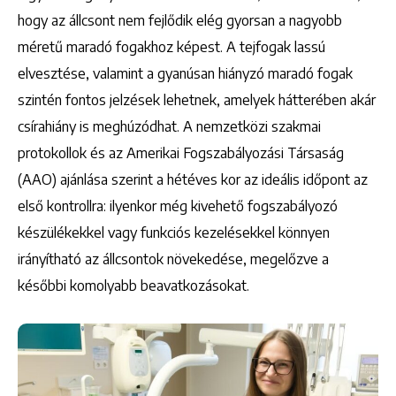
hogy az állcsont nem fejlődik elég gyorsan a nagyobb
méretű maradó fogakhoz képest. A tejfogak lassú
elvesztése, valamint a gyanúsan hiányzó maradó fogak
szintén fontos jelzések lehetnek, amelyek hátterében akár
csírahiány is meghúzódhat. A nemzetközi szakmai
protokollok és az Amerikai Fogszabályozási Társaság
(AAO) ajánlása szerint a hétéves kor az ideális időpont az
első kontrollra: ilyenkor még kivehető fogszabályozó
készülékekkel vagy funkciós kezelésekkel könnyen
irányítható az állcsontok növekedése, megelőzve a
későbbi komolyabb beavatkozásokat.