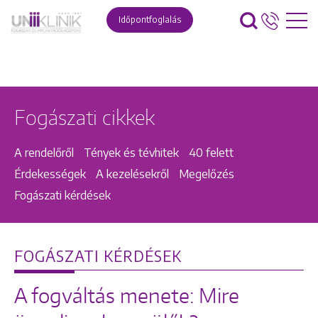
Időpontfoglalás
Fogászati cikkek
A rendelőről
Tények és tévhitek
40 felett
Érdekességek
A kezelésekről
Megelőzés
Fogászati kérdések
FOGÁSZATI KÉRDÉSEK
A fogváltás menete: Mire