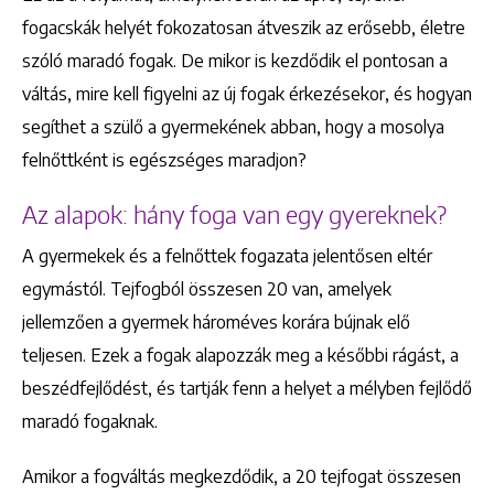
fogacskák helyét fokozatosan átveszik az erősebb, életre
szóló maradó fogak. De mikor is kezdődik el pontosan a
váltás, mire kell figyelni az új fogak érkezésekor, és hogyan
segíthet a szülő a gyermekének abban, hogy a mosolya
felnőttként is egészséges maradjon?
Az alapok: hány foga van egy gyereknek?
A gyermekek és a felnőttek fogazata jelentősen eltér
egymástól. Tejfogból összesen 20 van, amelyek
jellemzően a gyermek hároméves korára bújnak elő
teljesen. Ezek a fogak alapozzák meg a későbbi rágást, a
beszédfejlődést, és tartják fenn a helyet a mélyben fejlődő
maradó fogaknak.
Amikor a fogváltás megkezdődik, a 20 tejfogat összesen