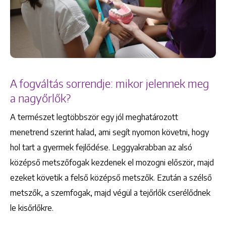
A fogváltás sorrendje: mikor jelennek meg
a nagyőrlők?
A természet legtöbbször egy jól meghatározott
menetrend szerint halad, ami segít nyomon követni, hogy
hol tart a gyermek fejlődése. Leggyakrabban az alsó
középső metszőfogak kezdenek el mozogni először, majd
ezeket követik a felső középső metszők. Ezután a szélső
metszők, a szemfogak, majd végül a tejőrlők cserélődnek
le kisőrlőkre.