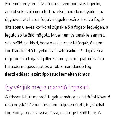
Érdemes egy rendkívül fontos szempontra is figyelni,
amiről sok szülő nem tud: az első maradó nagyőrlők, az
úgynevezett hatos fogak megjelenésére. Ezek a fogak
általában 6 éves kor körül bújnak elő a fogsor legvégén, a
legutolsó tejőrlő mögött. Mivel nem váltanak le semmit,
sok szülő azt hiszi, hogy ezek is csak tejfogak, és nem
fordítanak kellő figyelmet a tisztításukra. Pedig ezek a
rágófogak a fogazat pillérei, amelyek meghatározzák a
harapási magasságot és a többi maradandó fog
illeszkedését, ezért ápolásuk kiemelten fontos.
Így védjük meg a maradó fogakat!
A frissen kibújt maradó fogak zománca az áttörést követő
első egy-két évben még nem teljesen érett, így sokkal
fogékonyabb a szuvasodásra, mint egy felnőtteké. A