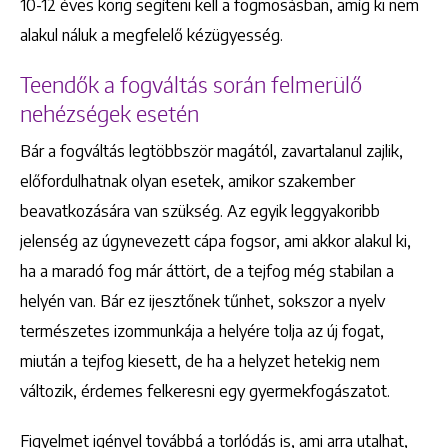
10-12 éves korig segíteni kell a fogmosásban, amíg ki nem
alakul náluk a megfelelő kézügyesség.
Teendők a fogváltás során felmerülő
nehézségek esetén
Bár a fogváltás legtöbbször magától, zavartalanul zajlik,
előfordulhatnak olyan esetek, amikor szakember
beavatkozására van szükség. Az egyik leggyakoribb
jelenség az úgynevezett cápa fogsor, ami akkor alakul ki,
ha a maradó fog már áttört, de a tejfog még stabilan a
helyén van. Bár ez ijesztőnek tűnhet, sokszor a nyelv
természetes izommunkája a helyére tolja az új fogat,
miután a tejfog kiesett, de ha a helyzet hetekig nem
változik, érdemes felkeresni egy gyermekfogászatot.
Figyelmet igényel továbbá a torlódás is, ami arra utalhat,