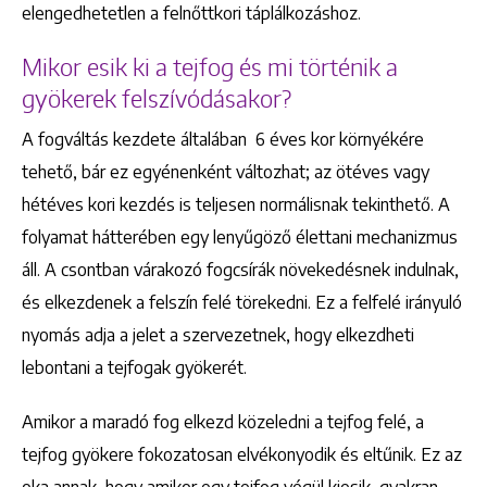
elengedhetetlen a felnőttkori táplálkozáshoz.
Mikor esik ki a tejfog és mi történik a
gyökerek felszívódásakor?
A fogváltás kezdete általában 6 éves kor környékére
tehető, bár ez egyénenként változhat; az ötéves vagy
hétéves kori kezdés is teljesen normálisnak tekinthető. A
folyamat hátterében egy lenyűgöző élettani mechanizmus
áll. A csontban várakozó fogcsírák növekedésnek indulnak,
és elkezdenek a felszín felé törekedni. Ez a felfelé irányuló
nyomás adja a jelet a szervezetnek, hogy elkezdheti
lebontani a tejfogak gyökerét.
Amikor a maradó fog elkezd közeledni a tejfog felé, a
tejfog gyökere fokozatosan elvékonyodik és eltűnik. Ez az