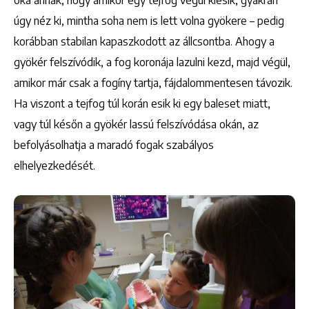
oka annak, hogy amikor egy tejfog végül kiesik, gyakran
úgy néz ki, mintha soha nem is lett volna gyökere – pedig
korábban stabilan kapaszkodott az állcsontba. Ahogy a
gyökér felszívódik, a fog koronája lazulni kezd, majd végül,
amikor már csak a fogíny tartja, fájdalommentesen távozik.
Ha viszont a tejfog túl korán esik ki egy baleset miatt,
vagy túl későn a gyökér lassú felszívódása okán, az
befolyásolhatja a maradó fogak szabályos
elhelyezkedését.