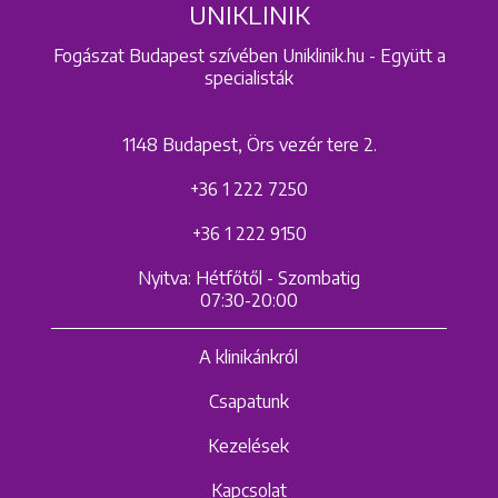
UNIKLINIK
Fogászat Budapest szívében Uniklinik.hu - Együtt a
specialisták
1148 Budapest, Örs vezér tere 2.
+36 1 222 7250
+36 1 222 9150
Nyitva: Hétfőtől - Szombatig
07:30-20:00
A klinikánkról
Csapatunk
Kezelések
Kapcsolat