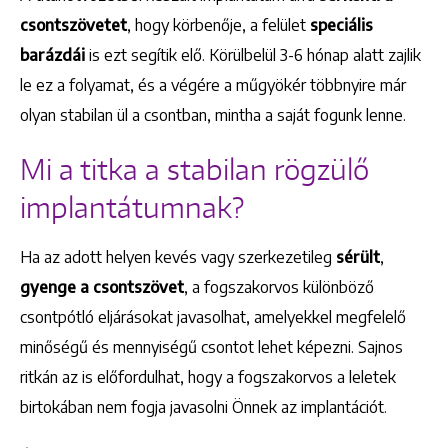
csontszövetet
, hogy körbenője, a felület
speciális
barázdái
is ezt segítik elő. Körülbelül 3-6 hónap alatt zajlik
le ez a folyamat, és a végére a műgyökér többnyire már
olyan stabilan ül a csontban, mintha a saját fogunk lenne.
Mi a titka a stabilan rögzülő
implantátumnak?
Ha az adott helyen kevés vagy szerkezetileg
sérült
,
gyenge a csontszövet
, a fogszakorvos különböző
csontpótló eljárásokat javasolhat, amelyekkel megfelelő
minőségű és mennyiségű csontot lehet képezni. Sajnos
ritkán az is előfordulhat, hogy a fogszakorvos a leletek
birtokában nem fogja javasolni Önnek az implantációt.