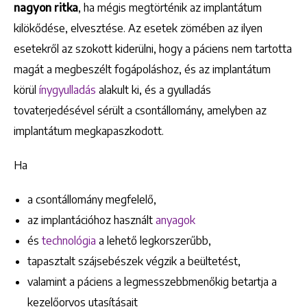
nagyon ritka
, ha mégis megtörténik az implantátum
kilökődése, elvesztése. Az esetek zömében az ilyen
esetekről az szokott kiderülni, hogy a páciens nem tartotta
magát a megbeszélt fogápoláshoz, és az implantátum
körül
ínygyulladás
alakult ki, és a gyulladás
tovaterjedésével sérült a csontállomány, amelyben az
implantátum megkapaszkodott.
Ha
a csontállomány megfelelő,
az implantációhoz használt
anyagok
és
technológia
a lehető legkorszerűbb,
tapasztalt szájsebészek végzik a beültetést,
Keresés
valamint a páciens a legmesszebbmenőkig betartja a
kezelőorvos utasításait