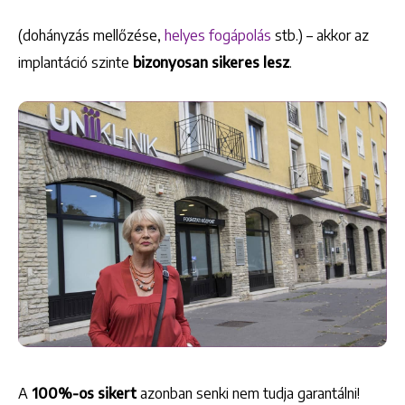
(dohányzás mellőzése,
helyes fogápolás
stb.) – akkor az
implantáció szinte
bizonyosan sikeres lesz
.
+36 1 222 9150
+36 1 222 7250
1148 Budapest, Örs vezér tere 2.
A
100%-os sikert
azonban senki nem tudja garantálni!