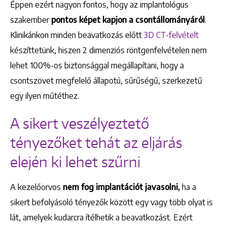
Éppen ezért nagyon fontos, hogy az implantológus
szakember
pontos képet kapjon a csontállományáról
.
Klinikánkon minden beavatkozás előtt
3D CT-felvételt
készíttetünk, hiszen 2 dimenziós röntgenfelvételen nem
lehet 100%-os biztonsággal megállapítani, hogy a
csontszövet megfelelő állapotú, sűrűségű, szerkezetű
egy ilyen műtéthez.
A sikert veszélyeztető
tényezőket tehát az eljárás
elején ki lehet szűrni
A kezelőorvos
nem fog implantációt javasolni,
ha a
sikert befolyásoló tényezők között egy vagy több olyat is
lát, amelyek kudarcra ítélhetik a beavatkozást. Ezért