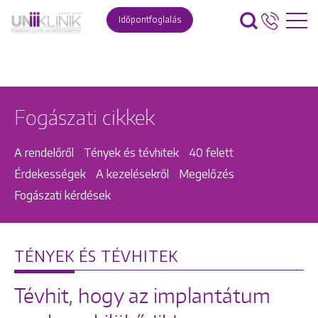
Időpontfoglalás
Fogászati cikkek
A rendelőről
Tények és tévhitek
40 felett
Érdekességek
A kezelésekről
Megelőzés
Fogászati kérdések
TÉNYEK ÉS TÉVHITEK
Tévhit, hogy az implantátum