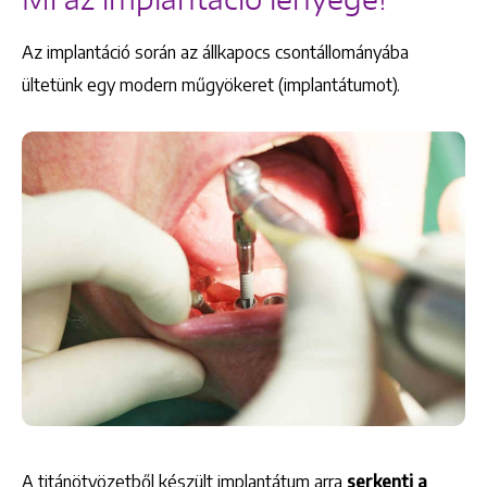
Az implantáció során az állkapocs csontállományába
ültetünk egy modern műgyökeret (implantátumot).
A titánötvözetből készült implantátum arra
serkenti a