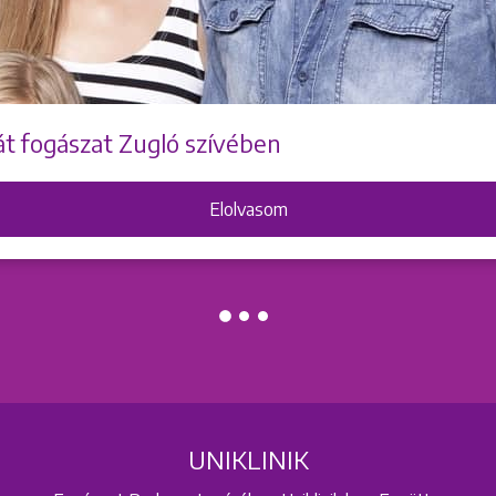
át fogászat Zugló szívében
Elolvasom
UNIKLINIK