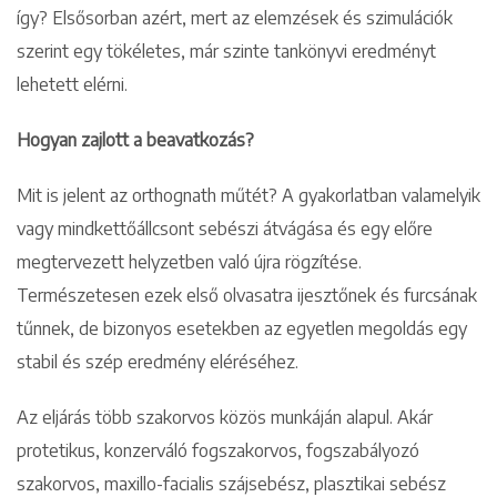
így? Elsősorban azért, mert az elemzések és szimulációk
szerint egy tökéletes, már szinte tankönyvi eredményt
lehetett elérni.
Hogyan zajlott a beavatkozás?
Mit is jelent az orthognath műtét? A gyakorlatban valamelyik
vagy mindkettőállcsont sebészi átvágása és egy előre
megtervezett helyzetben való újra rögzítése.
Természetesen ezek első olvasatra ijesztőnek és furcsának
tűnnek, de bizonyos esetekben az egyetlen megoldás egy
stabil és szép eredmény eléréséhez.
Az eljárás több szakorvos közös munkáján alapul. Akár
protetikus, konzerváló fogszakorvos, fogszabályozó
szakorvos, maxillo-facialis szájsebész, plasztikai sebész