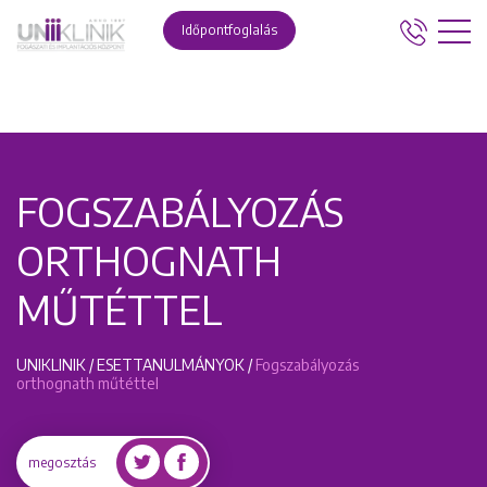
Időpontfoglalás
FOGSZABÁLYOZÁS
ORTHOGNATH
MŰTÉTTEL
UNIKLINIK
/
ESETTANULMÁNYOK
/
Fogszabályozás
orthognath műtéttel
megosztás