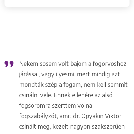
Keresés
Nekem sosem volt bajom a fogorvoshoz
ió
járással, vagy ilyesmi, mert mindig azt
mondták szép a fogam, nem kell semmit
csinálni vele. Ennek ellenére az alsó
+36 1 222 9150
fogsoromra szerttem volna
+36 1 222 7250
fogszabályzót, amit dr. Opyakin Viktor
1148 Budapest, Örs vezér tere 2.
csinált meg, kezelt nagyon szakszerűen