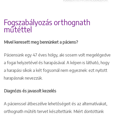
Fogszabályozás orthognath
műtéttel
Mivel keresett meg bennünket a páciens?
Páciensünk egy 47 éves hölgy, aki sosem volt megelégedve
a fogai helyzetével és harapásával. A képen is látható, hogy
a harapási síkok a két fogsornál nem egyeznek: ezt nyitott
harapásnak nevezzük.
Diagnózis és javasolt kezelés
A pácienssel átbeszélve lehetőségeit és az alternatívakat,
orthognath műtéti tervet készítettünk. Miért döntöttünk