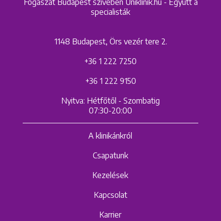
Fogászat Budapest szívében Uniklinik.hu - Együtt a
specialisták
1148 Budapest, Örs vezér tere 2.
+36 1 222 7250
+36 1 222 9150
Nyitva: Hétfőtől - Szombatig
07:30-20:00
A klinikánkról
Csapatunk
Kezelések
Kapcsolat
Karrier