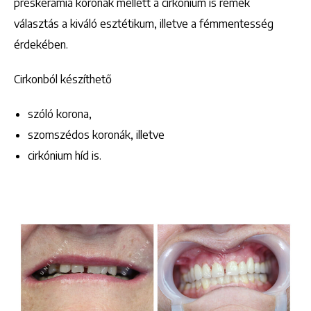
préskerámia koronák mellett a cirkónium is remek
választás a kiváló esztétikum, illetve a fémmentesség
érdekében.
Cirkonból készíthető
szóló korona,
szomszédos koronák, illetve
cirkónium híd is.