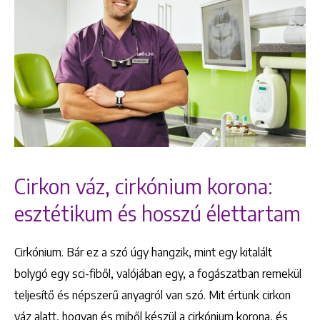
Cirkon váz, cirkónium korona:
esztétikum és hosszú élettartam
Cirkónium. Bár ez a szó úgy hangzik, mint egy kitalált
bolygó egy sci-fiből, valójában egy, a fogászatban remekül
teljesítő és népszerű anyagról van szó. Mit értünk cirkon
váz alatt, hogyan és miből készül a cirkónium korona, és