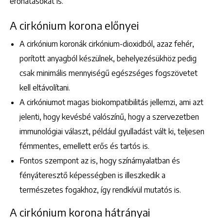
erőhatásokat is.
A cirkónium korona előnyei
A cirkónium koronák cirkónium-dioxidból, azaz fehér,
porított anyagból készülnek, behelyezésükhöz pedig
csak minimális mennyiségű egészséges fogszövetet
kell eltávolítani.
A cirkóniumot magas biokompatibilitás jellemzi, ami azt
jelenti, hogy kevésbé valószínű, hogy a szervezetben
immunológiai választ, például gyulladást vált ki, teljesen
fémmentes, emellett erős és tartós is.
Fontos szempont az is, hogy színárnyalatban és
fényáteresztő képességben is illeszkedik a
természetes fogakhoz, így rendkívül mutatós is.
Keresés
A cirkónium korona hátrányai