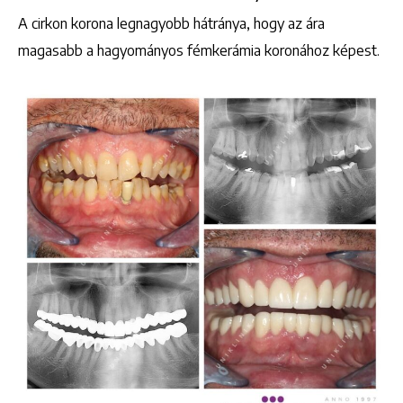
A cirkon korona legnagyobb hátránya, hogy az ára
magasabb a hagyományos fémkerámia koronához képest.
+36 1 222 9150
+36 1 222 7250
1148 Budapest, Örs vezér tere 2.