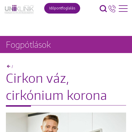
Időpontfoglalás
Fogpótlások
/
Cirkon váz,
cirkónium korona