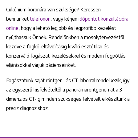
Cirkónium koronára van szüksége? Keressen
bennünket
telefonon
, vagy kérjen
időpontot konzultációra
online
, hogy a lehető legjobb és legprofibb kezelést
nyújthassuk Önnek. Rendelőnkben a mosolytervezéstől
kezdve a fogkő-eltávolításig kiváló esztétikai és
konzerváló fogászati kezelésekkel és modern fogpótlási
eljárásokkal várjuk pácienseinket.
Fogászatunk saját röntgen- és CT-laborral rendelkezik, így
az egyszerű kisfelvételtől a panorámaröntgenen át a 3
dimenziós CT-ig minden szükséges felvételt elkészítünk a
precíz diagnózishoz.