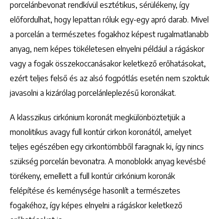
porcelánbevonat rendkívül esztétikus, sérülékeny, így
előfordulhat, hogy lepattan róluk egy-egy apró darab. Mivel
a porcelán a természetes fogakhoz képest rugalmatlanabb
anyag, nem képes tökéletesen elnyelni például a rágáskor
vagy a fogak összekoccanásakor keletkező erőhatásokat,
ezért teljes felső és az alsó fogpótlás esetén nem szoktuk
javasolni a kizárólag porcelánleplezésű koronákat.
A klasszikus cirkónium koronát megkülönböztetjük a
monolitikus avagy full kontúr cirkon koronától, amelyet
teljes egészében egy cirkontömbből faragnak ki, így nincs
szükség porcelán bevonatra. A monoblokk anyag kevésbé
törékeny, emellett a full kontúr cirkónium koronák
felépítése és keménysége hasonlít a természetes
fogakéhoz, így képes elnyelni a rágáskor keletkező