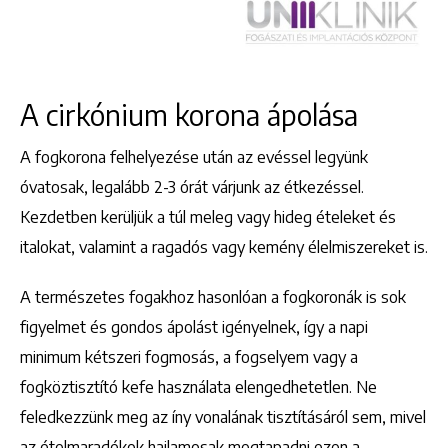
A cirkónium korona ápolása
A fogkorona felhelyezése után az evéssel legyünk
óvatosak, legalább 2-3 órát várjunk az étkezéssel.
Kezdetben kerüljük a túl meleg vagy hideg ételeket és
italokat, valamint a ragadós vagy kemény élelmiszereket is.
A természetes fogakhoz hasonlóan a fogkoronák is sok
figyelmet és gondos ápolást igényelnek, így a napi
minimum kétszeri fogmosás, a fogselyem vagy a
fogköztisztító kefe használata elengedhetetlen. Ne
feledkezzünk meg az íny vonalának tisztításáról sem, mivel
az ételmaradékok hajlamosak megtapadni ezen a