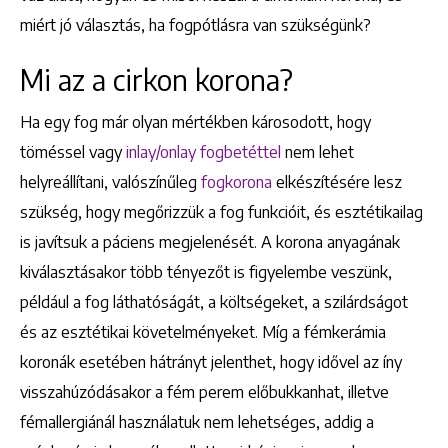
miért jó választás, ha fogpótlásra van szükségünk?
Mi az a cirkon korona?
Ha egy fog már olyan mértékben károsodott, hogy
töméssel vagy
inlay/onlay fogbetéttel
nem lehet
helyreállítani, valószínűleg
fogkorona
elkészítésére lesz
szükség, hogy megőrizzük a fog funkcióit, és esztétikailag
is javítsuk a páciens megjelenését. A korona anyagának
kiválasztásakor több tényezőt is figyelembe veszünk,
például a fog láthatóságát, a költségeket, a szilárdságot
és az esztétikai követelményeket. Míg a fémkerámia
koronák esetében hátrányt jelenthet, hogy idővel az íny
visszahúzódásakor a fém perem előbukkanhat, illetve
fémallergiánál használatuk nem lehetséges, addig a