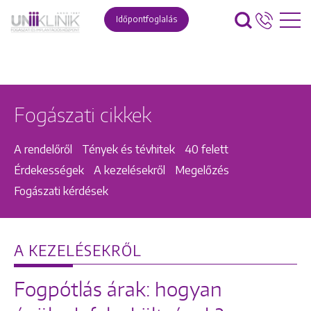
Időpontfoglalás
Fogászati cikkek
A rendelőről
Tények és tévhitek
40 felett
Érdekességek
A kezelésekről
Megelőzés
Fogászati kérdések
A KEZELÉSEKRŐL
Fogpótlás árak: hogyan