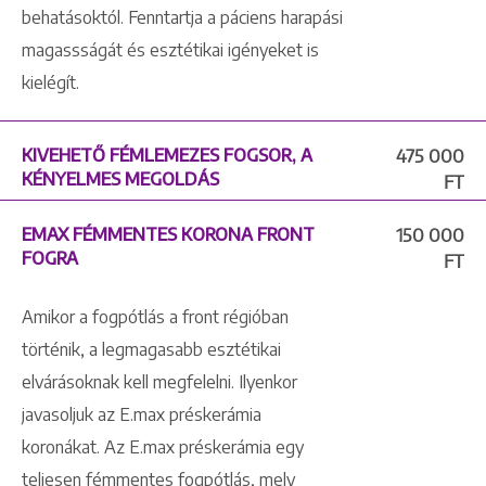
behatásoktól. Fenntartja a páciens harapási
magassságát és esztétikai igényeket is
kielégít.
KIVEHETŐ FÉMLEMEZES FOGSOR, A
475 000
KÉNYELMES MEGOLDÁS
FT
EMAX FÉMMENTES KORONA FRONT
150 000
FOGRA
FT
Amikor a fogpótlás a front régióban
történik, a legmagasabb esztétikai
elvárásoknak kell megfelelni. Ilyenkor
javasoljuk az E.max préskerámia
koronákat. Az E.max préskerámia egy
teljesen fémmentes fogpótlás, mely