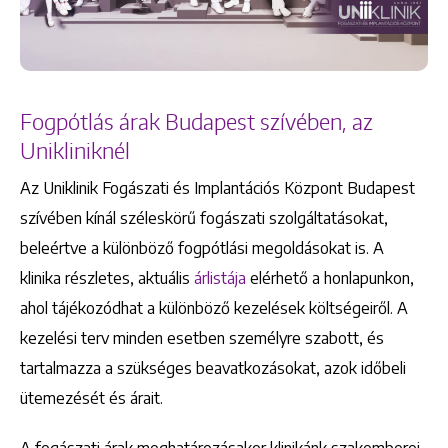
Fogpótlás árak Budapest szívében, az
Unikliniknél
Az Uniklinik Fogászati és Implantációs Központ Budapest
szívében kínál széleskörű fogászati szolgáltatásokat,
beleértve a különböző fogpótlási megoldásokat is. A
klinika részletes, aktuális
árlistája
elérhető a honlapunkon,
ahol tájékozódhat a különböző kezelések költségeiről. A
kezelési terv minden esetben személyre szabott, és
tartalmazza a szükséges beavatkozásokat, azok időbeli
ütemezését és árait.
A fogászati árak meghatározásakor klinikánk szakemberei