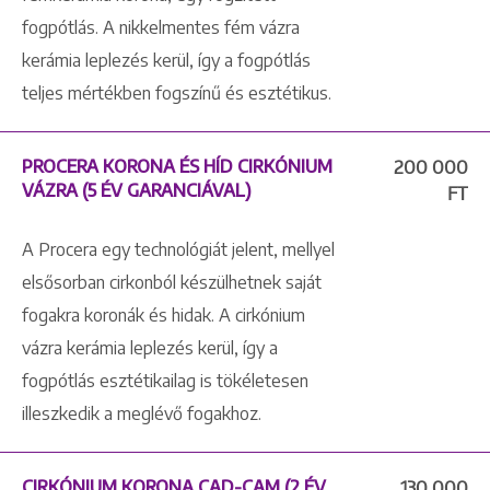
fogpótlás. A nikkelmentes fém vázra
kerámia leplezés kerül, így a fogpótlás
teljes mértékben fogszínű és esztétikus.
PROCERA KORONA ÉS HÍD CIRKÓNIUM
200 000
VÁZRA (5 ÉV GARANCIÁVAL)
FT
A Procera egy technológiát jelent, mellyel
elsősorban cirkonból készülhetnek saját
fogakra koronák és hidak. A cirkónium
vázra kerámia leplezés kerül, így a
fogpótlás esztétikailag is tökéletesen
illeszkedik a meglévő fogakhoz.
CIRKÓNIUM KORONA CAD-CAM (2 ÉV
130 000