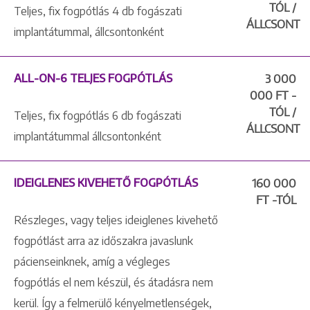
TÓL /
Teljes, fix fogpótlás 4 db fogászati
ÁLLCSONT
implantátummal, állcsontonként
ALL-ON-6 TELJES FOGPÓTLÁS
3 000
000 FT -
TÓL /
Teljes, fix fogpótlás 6 db fogászati
ÁLLCSONT
implantátummal állcsontonként
IDEIGLENES KIVEHETŐ FOGPÓTLÁS
160 000
FT -TÓL
Részleges, vagy teljes ideiglenes kivehető
fogpótlást arra az időszakra javaslunk
pácienseinknek, amíg a végleges
fogpótlás el nem készül, és átadásra nem
kerül. Így a felmerülő kényelmetlenségek,