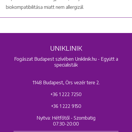
biokompatibilitása miatt nem allergizál.
UNIKLINIK
Fogászat Budapest szívében Uniklinik.hu - Együtt a
specialisták
1148 Budapest, Örs vezér tere 2.
+36 1 222 7250
+36 1 222 9150
Nyitva: Hétfőtől - Szombatig
07:30-20:00