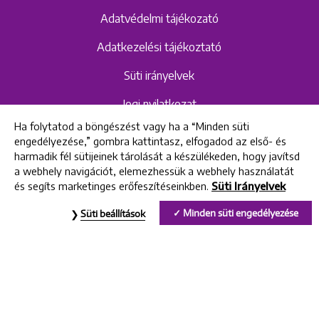
Adatvédelmi tájékozató
Adatkezelési tájékoztató
Süti irányelvek
Jogi nyilatkozat
Ha folytatod a böngészést vagy ha a “Minden süti
Hangrögzítéshez kapcsolódó adatvédelmi
engedélyezése,” gombra kattintasz, elfogadod az első- és
szabályzat és tájékoztató
harmadik fél sütijeinek tárolását a készülékeden, hogy javítsd
a webhely navigációt, elemezhessük a webhely használatát
és segíts marketinges erőfeszítéseinkben.
Süti Irányelvek
All rights reserved © 2022 Uniklinik Dental and Implant Center
Minden süti engedélyezése
Süti beállítások
Uniklinik Fogászati és Implantációs Központ