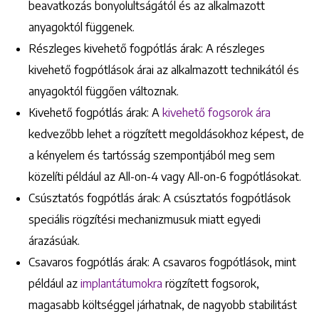
beavatkozás bonyolultságától és az alkalmazott
anyagoktól függenek.​
Részleges kivehető fogpótlás árak: A részleges
kivehető fogpótlások árai az alkalmazott technikától és
anyagoktól függően változnak.​
Kivehető fogpótlás árak: A
kivehető fogsorok ára
kedvezőbb lehet a rögzített megoldásokhoz képest, de
a kényelem és tartósság szempontjából meg sem
közelíti például az All-on-4 vagy All-on-6 fogpótlásokat.
Csúsztatós fogpótlás árak: A csúsztatós fogpótlások
speciális rögzítési mechanizmusuk miatt egyedi
árazásúak.​
Csavaros fogpótlás árak: A csavaros fogpótlások, mint
például az
implantátumokra
rögzített fogsorok,
magasabb költséggel járhatnak, de nagyobb stabilitást