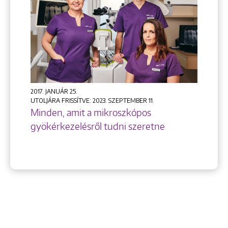
Keresés
+36 1 222 9150
2017. JANUÁR 25.
+36 1 222 7250
UTOLJÁRA FRISSÍTVE: 2023. SZEPTEMBER 11.
1148 Budapest, Örs vezér tere 2.
Minden, amit a mikroszkópos
gyökérkezelésről tudni szeretne