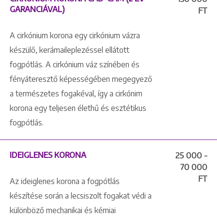
GARANCIÁVAL)
FT
A cirkónium korona egy cirkónium vázra
készülő, kerámaileplezéssel ellátott
fogpótlás. A cirkónium váz színében és
fényáteresztő képességében megegyező
a természetes fogakéval, így a cirkónim
korona egy teljesen élethű és esztétikus
fogpótlás.
IDEIGLENES KORONA
25 000 -
70 000
FT
Az ideiglenes korona a fogpótlás
készítése során a lecsiszolt fogakat védi a
különböző mechanikai és kémiai