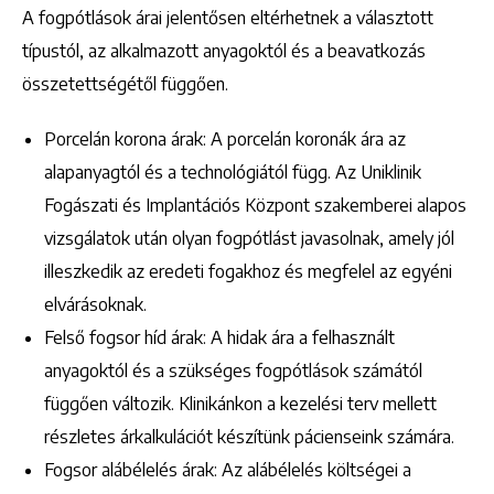
A fogpótlások árai jelentősen eltérhetnek a választott
típustól, az alkalmazott anyagoktól és a beavatkozás
összetettségétől függően.
Porcelán korona árak: A porcelán koronák ára az
alapanyagtól és a technológiától függ. Az Uniklinik
Fogászati és Implantációs Központ szakemberei alapos
vizsgálatok után olyan fogpótlást javasolnak, amely jól
illeszkedik az eredeti fogakhoz és megfelel az egyéni
elvárásoknak.
Felső fogsor híd árak: A hidak ára a felhasznált
anyagoktól és a szükséges fogpótlások számától
függően változik. Klinikánkon a kezelési terv mellett
részletes árkalkulációt készítünk pácienseink számára.
Fogsor alábélelés árak: Az alábélelés költségei a