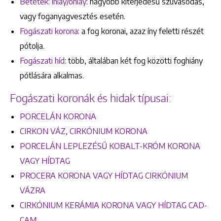
Betétek: inlay/onlay
: nagyobb kiterjedésű szuvasodás,
vagy foganyagvesztés esetén.
Fogászati korona
: a fog koronai, azaz íny feletti részét
pótolja.
Fogászati híd
: több, általában két fog közötti foghiány
pótlására alkalmas.
Fogászati koronák és hidak típusai:
PORCELÁN KORONA
CIRKON VÁZ, CIRKÓNIUM KORONA
PORCELÁN LEPLEZÉSŰ KOBALT-KRÓM KORONA
VAGY HÍDTAG
PROCERA KORONA VAGY HÍDTAG CIRKÓNIUM
VÁZRA
CIRKÓNIUM KERÁMIA KORONA VAGY HÍDTAG CAD-
CAM