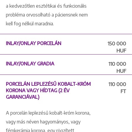
a kedvezőtlen esztétikai és funkcionális
probléma orvosolható a páciensnek nem
kell fog nélkül maradnia.
INLAY/ONLAY PORCELÁN
150 000
HUF
INLAY/ONLAY GRADIA
110 000
HUF
PORCELÁN LEPLEZÉSŰ KOBALT-KRÓM
110 000
KORONA VAGY HÍDTAG (2 ÉV
FT
GARANCIÁVAL)
A porcelán leplezésű kobalt-króm korona,
vagy más néven hagyományos, vagy
fémkerámia korona, egy rögzített