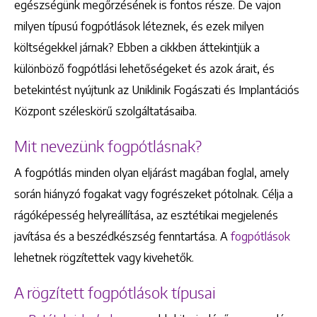
egészségünk megőrzésének is fontos része. De vajon
milyen típusú fogpótlások léteznek, és ezek milyen
költségekkel járnak? Ebben a cikkben áttekintjük a
különböző fogpótlási lehetőségeket és azok árait, és
betekintést nyújtunk az Uniklinik Fogászati és Implantációs
Központ széleskörű szolgáltatásaiba.
Mit nevezünk fogpótlásnak?
A fogpótlás minden olyan eljárást magában foglal, amely
során hiányzó fogakat vagy fogrészeket pótolnak. Célja a
rágóképesség helyreállítása, az esztétikai megjelenés
javítása és a beszédkészség fenntartása. A
fogpótlások
lehetnek rögzítettek vagy kivehetők.
A rögzített fogpótlások típusai