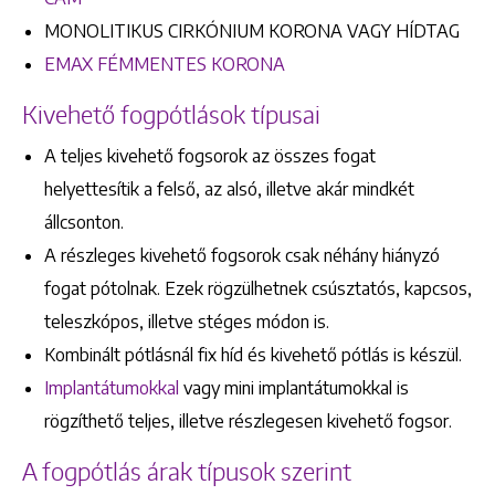
MONOLITIKUS CIRKÓNIUM KORONA VAGY HÍDTAG
EMAX FÉMMENTES KORONA
Kivehető fogpótlások típusai
A teljes kivehető fogsorok az összes fogat
helyettesítik a felső, az alsó, illetve akár mindkét
állcsonton.
A részleges kivehető fogsorok csak néhány hiányzó
fogat pótolnak. Ezek rögzülhetnek csúsztatós, kapcsos,
teleszkópos, illetve stéges módon is.
Kombinált pótlásnál fix híd és kivehető pótlás is készül.
Implantátumokkal
vagy mini implantátumokkal is
rögzíthető teljes, illetve részlegesen kivehető fogsor.
A fogpótlás árak típusok szerint