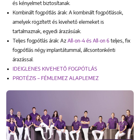
és kényelmet biztosítanak.​
Kombinált fogpótlás árak: A kombinált fogpótlások,
amelyek rögzített és kivehető elemeket is
tartalmaznak, egyedi árazásúak.​
Teljes fogpótlás árak: Az
All-on-4 és All-on 6
teljes, fix
fogpótlás négy implantátummal, állcsontonkénti
árazással.
IDEIGLENES KIVEHETŐ FOGPÓTLÁS
PROTÉZIS – FÉMLEMEZ ALAPLEMEZ