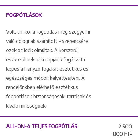
FOGPÓTLÁSOK
Volt, amikor a fogpótlás még szégyellni
való dolognak számított – szerencsére
ezek az idők elmúltak. A korszerű
eszközöknek hála napjaink fogászata
képes a hiányzó fogakat esztétikus és
egészséges módon helyettesíteni. A
rendelőnkben elérhető esztétikus
fogpótlások biztonságosak, tartósak és
kiváló minőségűek.
ALL-ON-4 TELJES FOGPÓTLÁS
2 500
000 FT-