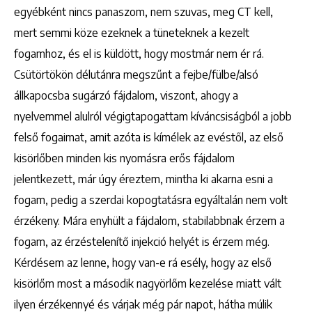
egyébként nincs panaszom, nem szuvas, meg CT kell,
mert semmi köze ezeknek a tüneteknek a kezelt
fogamhoz, és el is küldött, hogy mostmár nem ér rá.
Csütörtökön délutánra megszűnt a fejbe/fülbe/alsó
állkapocsba sugárzó fájdalom, viszont, ahogy a
nyelvemmel alulról végigtapogattam kíváncsiságból a jobb
felső fogaimat, amit azóta is kímélek az evéstől, az első
kisörlőben minden kis nyomásra erős fájdalom
jelentkezett, már úgy éreztem, mintha ki akarna esni a
fogam, pedig a szerdai kopogtatásra egyáltalán nem volt
érzékeny. Mára enyhült a fájdalom, stabilabbnak érzem a
fogam, az érzéstelenítő injekció helyét is érzem még.
Kérdésem az lenne, hogy van-e rá esély, hogy az első
kisörlőm most a második nagyörlőm kezelése miatt vált
ilyen érzékennyé és várjak még pár napot, hátha múlik