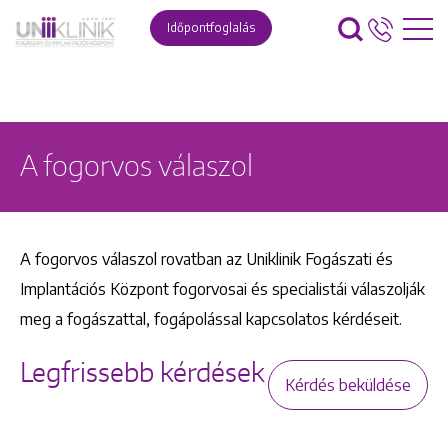
Időpontfoglalás
A fogorvos válaszol
A fogorvos válaszol rovatban az Uniklinik Fogászati és
Implantációs Központ fogorvosai és specialistái válaszolják
meg a fogászattal, fogápolással kapcsolatos kérdéseit.
Legfrissebb kérdések
Kérdés beküldése