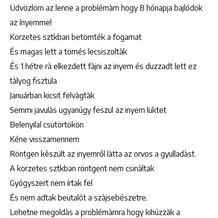
Üdvözlöm az lenne a problémàm hogy 8 hónapja bajlódok
az ínyemmel
Körzetes sztkban betömték a fogamat
És magas lett a tömés lecsiszoltàk
És 1 hétre rà elkezdett fàjni az inyem és duzzadt lett ez
tàlyog fisztula
Januárban kicsit felvàgtàk
Semmi javulàs ugyanúgy feszül az inyem lüktet
Belenyilal csütörtökön
Kéne visszamennem
Röntgen kêszült az inyemről làtta az orvos a gyulladàst.
A körzetes sztkban röntgent nem csinàltak
Gyógyszert nem írtak fel
És nem adtak beutalót a szàjsebészetre.
Lehetne megoldàs a problémàmra hogy kihúzzàk a