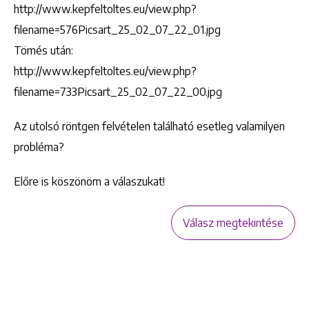
http://www.kepfeltoltes.eu/view.php?
filename=576Picsart_25_02_07_22_01.jpg
Tömés után:
http://www.kepfeltoltes.eu/view.php?
filename=733Picsart_25_02_07_22_00.jpg
Az utolsó röntgen felvételen található esetleg valamilyen
probléma?
Előre is köszönöm a válaszukat!
Válasz megtekintése