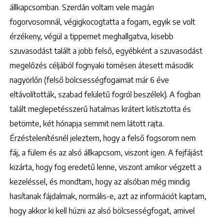
állkapcsomban. Szerdán voltam vele magán
fogorvosomnál, végigkocogtatta a fogam, egyik se volt
érzékeny, végül a tippemet meghallgatva, kisebb
szuvasodást talált a jobb felső, egyébként a szuvasodást
megelőzés céljából fognyaki tömésen átesett második
nagyörlőn (felső bölcsességfogaimat már 6 éve
eltávolították, szabad felületű fogról beszélek). A fogban
talált meglepetésszerű hatalmas krátert kitísztotta és
betömte, két hónapja semmit nem látott rajta.
Érzéstelenítésnél jeleztem, hogy a felső fogsorom nem
fáj, a fülem és az alsó állkapcsom, viszont igen. A fejfájást
kizárta, hogy fog eredetű lenne, viszont amikor végzett a
kezeléssel, és mondtam, hogy az alsóban még mindig
hasítanak fájdalmak, normális-e, azt az információt kaptam,
hogy akkor ki kell húzni az alsó bölcsességfogat, amivel