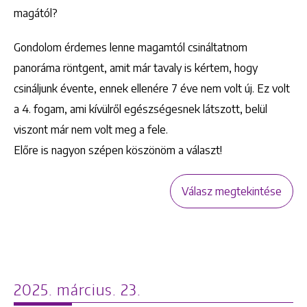
magától?
Gondolom érdemes lenne magamtól csináltatnom
panoráma röntgent, amit már tavaly is kértem, hogy
csináljunk évente, ennek ellenére 7 éve nem volt új. Ez volt
a 4. fogam, ami kívülről egészségesnek látszott, belül
viszont már nem volt meg a fele.
Keresés
Előre is nagyon szépen köszönöm a választ!
Válasz megtekintése
+36 1 222 9150
+36 1 222 7250
2025. március. 23.
1148 Budapest, Örs vezér tere 2.