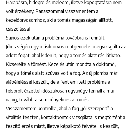
Harapásra, hidegre és melegre, illetve kopogtatásra nem
volt érzékeny. Panaszommal visszamentem a
kezelőorvosomhoz, aki a tömés magasságán állított,
csiszolással.
Sajnos ezek után a probléma továbbra is fennállt.
Július végén egy másik orvos röntgennel is megvizsgálta az
adott fogat, ahol kiderült, hogy a tömés alatt rés látható.
Kicserélte a tömést. Kezelés után mondta a doktornő,
hogy a tömés alatt szúvas volt a fog. Az új plomba már
alábéleléssel készült, de a fent említett probléma a
felsorolt érzettel időszakosan ugyanúgy fennáll a mai
napig, továbbra sem kényelmes a tömés.
Visszamentem kontrollra, ahol a fog „jól szerepelt” a
vitalitás teszten, kontaktpontok vizsgálata is megtörtént a
feszítő érzés miatt, illetve képalkotó felvétel is készült,