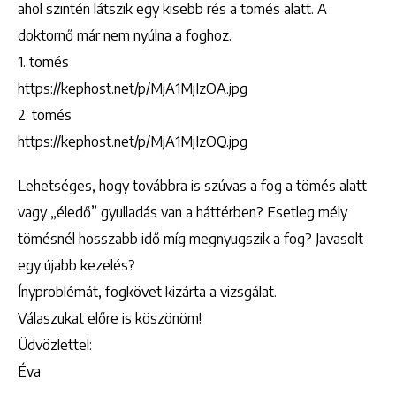
ahol szintén látszik egy kisebb rés a tömés alatt. A
doktornő már nem nyúlna a foghoz.
1. tömés
https://kephost.net/p/MjA1MjIzOA.jpg
2. tömés
https://kephost.net/p/MjA1MjIzOQ.jpg
Lehetséges, hogy továbbra is szúvas a fog a tömés alatt
vagy „éledő” gyulladás van a háttérben? Esetleg mély
tömésnél hosszabb idő míg megnyugszik a fog? Javasolt
egy újabb kezelés?
Ínyproblémát, fogkövet kizárta a vizsgálat.
Válaszukat előre is köszönöm!
Üdvözlettel:
Éva