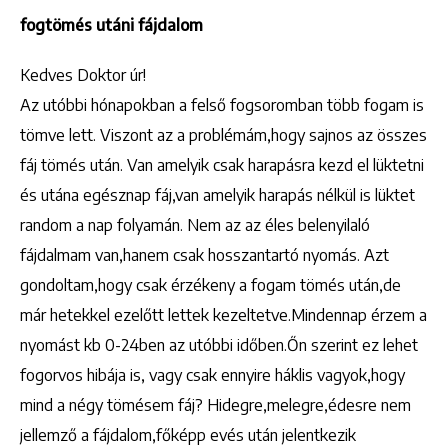
fogtömés utáni fájdalom
Kedves Doktor úr!
Az utóbbi hónapokban a felső fogsoromban több fogam is
tömve lett. Viszont az a problémám,hogy sajnos az összes
fáj tömés után. Van amelyik csak harapásra kezd el lüktetni
és utána egésznap fáj,van amelyik harapás nélkül is lüktet
random a nap folyamán. Nem az az éles belenyilaló
fájdalmam van,hanem csak hosszantartó nyomás. Azt
gondoltam,hogy csak érzékeny a fogam tömés után,de
már hetekkel ezelőtt lettek kezeltetve.Mindennap érzem a
nyomást kb 0-24ben az utóbbi időben.Őn szerint ez lehet
fogorvos hibája is, vagy csak ennyire háklis vagyok,hogy
mind a négy tömésem fáj? Hidegre,melegre,édesre nem
jellemző a fájdalom,főképp evés után jelentkezik