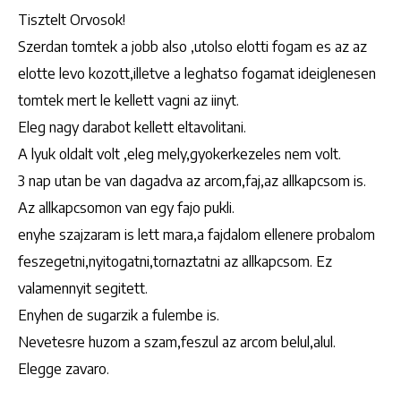
Tisztelt Orvosok!
Szerdan tomtek a jobb also ,utolso elotti fogam es az az
elotte levo kozott,illetve a leghatso fogamat ideiglenesen
tomtek mert le kellett vagni az iinyt.
Eleg nagy darabot kellett eltavolitani.
A lyuk oldalt volt ,eleg mely,gyokerkezeles nem volt.
3 nap utan be van dagadva az arcom,faj,az allkapcsom is.
Az allkapcsomon van egy fajo pukli.
enyhe szajzaram is lett mara,a fajdalom ellenere probalom
feszegetni,nyitogatni,tornaztatni az allkapcsom. Ez
valamennyit segitett.
Enyhen de sugarzik a fulembe is.
Nevetesre huzom a szam,feszul az arcom belul,alul.
Elegge zavaro.