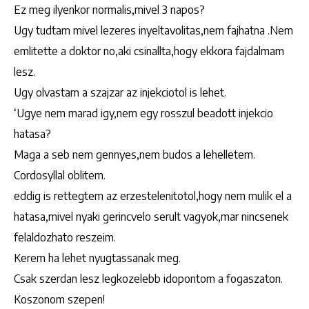
Ez meg ilyenkor normalis,mivel 3 napos?
Ugy tudtam mivel lezeres inyeltavolitas,nem fajhatna .Nem
emlitette a doktor no,aki csinallta,hogy ekkora fajdalmam
lesz.
Ugy olvastam a szajzar az injekciotol is lehet.
‘Ugye nem marad igy,nem egy rosszul beadott injekcio
hatasa?
Maga a seb nem gennyes,nem budos a lehelletem.
Cordosyllal oblitem.
eddig is rettegtem az erzestelenitotol,hogy nem mulik el a
hatasa,mivel nyaki gerincvelo serult vagyok,mar nincsenek
felaldozhato reszeim.
Kerem ha lehet nyugtassanak meg.
Csak szerdan lesz legkozelebb idopontom a fogaszaton.
Koszonom szepen!