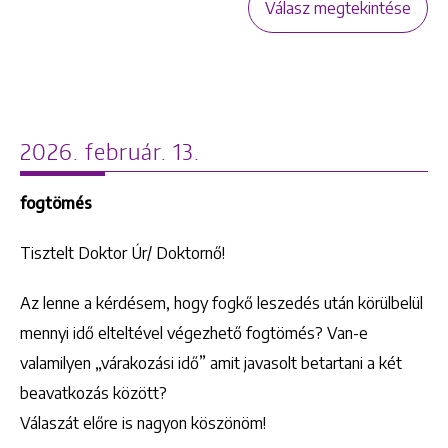
Válasz megtekintése
2026. február. 13.
fogtömés
Tisztelt Doktor Úr/ Doktornő!
Az lenne a kérdésem, hogy fogkő leszedés után körülbelül
mennyi idő elteltével végezhető fogtömés? Van-e
valamilyen „várakozási idő” amit javasolt betartani a két
beavatkozás között?
Válaszát előre is nagyon köszönöm!