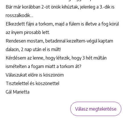
Bár már korábban 2-öt önök kihúztak, jelenleg a 3.-dik is
rosszalkodik…
Elkezdett fájni a torkom, majd a fülem is illetve a fog körül
az ínyem pirosabb lett.
Rendesen mostam, betadinnal kezeltem-végül kaptam
dalacin, 2 nap után el is múlt!
Kérdésem az lenne, hogy létezik, hogy 3 hét múltán
ismételten a fogam miatt a torkom át?
Válaszukat előre is köszönöm
Tisztelettel és köszönettel
Gál Marietta
Válasz megtekintése