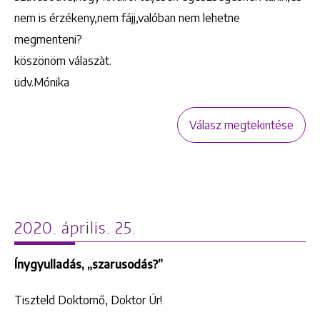
nem is érzékeny,nem fájj,valóban nem lehetne
megmenteni?
köszönöm válaszàt.
üdv.Mónika
Válasz megtekintése
2020. április. 25.
Ínygyulladás, „szarusodás?”
Tiszteld Doktornő, Doktor Úr!