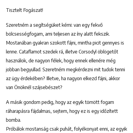
Tisztelt Fogászat!
Szeretném a segítségüket kérni: van egy fekvő
bölcsességfogam, ami teljesen az íny alatt fekszik.
Mostanában gyakran szokott fájni, mintha picit gennyes is
lenne. Cataflamot szedek rá, illetve Corsodyl öblögetőt
használok, de nagyon félek, hogy ennek ellenére még
jobban begyullad. Szeretném megkérdezni mit tudok tenni
az ügy érdekében? Illetve, ha nagyon elkezd fájni, akkor
van Önöknél szájsebészet?
A másik gondom pedig, hogy az egyik tömött fogam
ráharapásra fájdalmas, sejtem, hogy ez is egy időzített
bomba.
Próbálok mostanság csak puhát, folyékonyat enni, az egyik