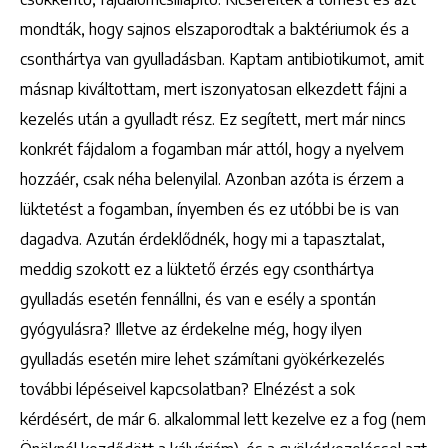
mondták, hogy sajnos elszaporodtak a baktériumok és a
csonthártya van gyulladásban. Kaptam antibiotikumot, amit
másnap kiváltottam, mert iszonyatosan elkezdett fájni a
kezelés után a gyulladt rész. Ez segített, mert már nincs
konkrét fájdalom a fogamban már attól, hogy a nyelvem
hozzáér, csak néha belenyilal. Azonban azóta is érzem a
lüktetést a fogamban, ínyemben és ez utóbbi be is van
dagadva. Azután érdeklődnék, hogy mi a tapasztalat,
meddig szokott ez a lüktető érzés egy csonthártya
gyulladás esetén fennállni, és van e esély a spontán
gyógyulásra? Illetve az érdekelne még, hogy ilyen
gyulladás esetén mire lehet számítani gyökérkezelés
további lépéseivel kapcsolatban? Elnézést a sok
kérdésért, de már 6. alkalommal lett kezelve ez a fog (nem