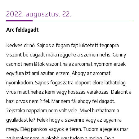
2022. augusztus. 22.
Arc feldagadt
Kedves dr nő. Sajnos a fogam fajt lüktetett tegnapra
viszont be dagadt mára reggelre a szememnel is. Genny
csomot nem látok viszont ha az arcomat nyomom erzek
egy fura izt ami azutan erzem. Ahogy az arcomat
nyomkodom. Sajnos fogaszatra idopont elore lathatolag
virus miadt nehez kérni vagy hosszas varakozas. Dalacint a
hazi orvos nem ír fel. Mar nem fáj ahogy fel dagadt.
2ejszaka nappalom nem volt vele. Mivel huzhatnam a
gyulladast le? Felek hogy a szivemre vagy az agyamra
megy. Elég panikos vagyok e téren. Tudom a jegeles mar
az ilyenkor nem jo inkabb ugy tudom a meleg. De a