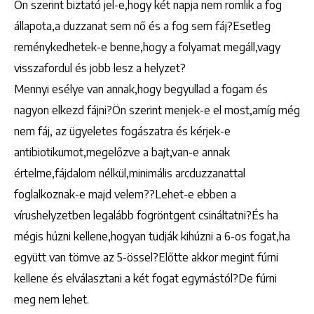
Ön szerint biztató jel-e,hogy két napja nem romlik a fog
állapota,a duzzanat sem nő és a fog sem fáj?Esetleg
reménykedhetek-e benne,hogy a folyamat megáll,vagy
visszafordul és jobb lesz a helyzet?
Mennyi esélye van annak,hogy begyullad a fogam és
nagyon elkezd fájni?Ön szerint menjek-e el most,amíg még
nem fáj, az ügyeletes fogászatra és kérjek-e
antibiotikumot,megelőzve a bajt,van-e annak
értelme,fájdalom nélkül,minimális arcduzzanattal
foglalkoznak-e majd velem??Lehet-e ebben a
vírushelyzetben legalább fogröntgent csináltatni?És ha
mégis húzni kellene,hogyan tudják kihúzni a 6-os fogat,ha
együtt van tömve az 5-össel?Előtte akkor megint fúrni
kellene és elválasztani a két fogat egymástól?De fúrni
meg nem lehet.