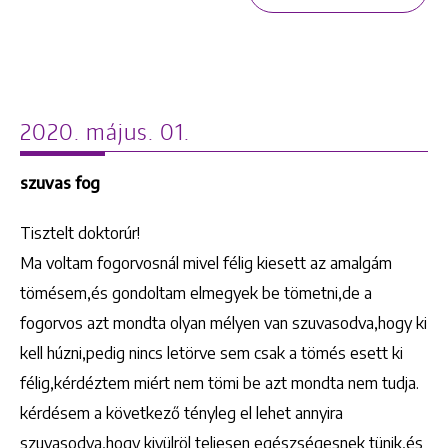
2020. május. 01.
szuvas fog
Tisztelt doktorúr!
Ma voltam fogorvosnál mivel félig kiesett az amalgám
tömésem,és gondoltam elmegyek be tömetni,de a
fogorvos azt mondta olyan mélyen van szuvasodva,hogy ki
kell húzni,pedig nincs letörve sem csak a tömés esett ki
félig,kérdéztem miért nem tömi be azt mondta nem tudja.
kérdésem a következő tényleg el lehet annyira
szuvasodva,hogy kivülröl teljesen egészségesnek tünik,és