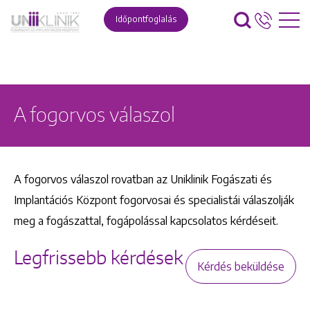
Időpontfoglalás
A fogorvos válaszol
A fogorvos válaszol rovatban az Uniklinik Fogászati és
Implantációs Központ fogorvosai és specialistái válaszolják
meg a fogászattal, fogápolással kapcsolatos kérdéseit.
Legfrissebb kérdések
Kérdés beküldése