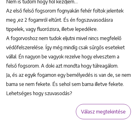
Nem is tudom hogy hol kezdjem…
Az első felső fogsorom fognyakán fehér foltok jelentek
meg ,ez 2 fogamról eltűnt. És én fogszuvasodásra
tippelek, vagy fluorózisra, illetve lepedékre.
A fogorvoshoz nem tudok eljutni mivel nincs megfelelő
védőfelszerelése. Így még mindíg csak sűrgős eseteket
vállal. Én nagyon be vagyok rezelve hogy elvesztem a
felső fogsorom. A doki azt mondta hogy túlreagálom.
Ja, és az egyik fogamon egy bemélyedés is van de, se nem
barna se nem fekete. És sehol sem barna illetve fekete.
Lehetséges hogy szuvasodás?
Válasz megtekintése