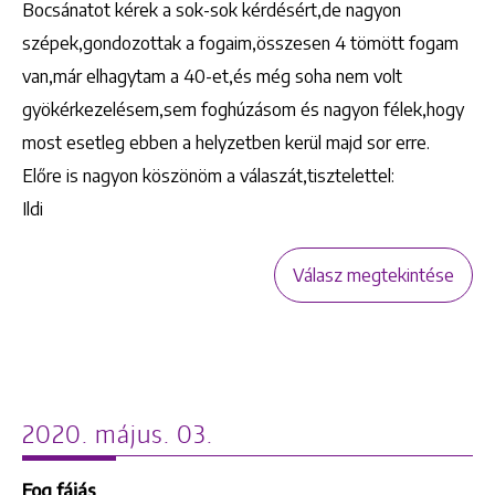
Bocsánatot kérek a sok-sok kérdésért,de nagyon
szépek,gondozottak a fogaim,összesen 4 tömött fogam
van,már elhagytam a 40-et,és még soha nem volt
gyökérkezelésem,sem foghúzásom és nagyon félek,hogy
most esetleg ebben a helyzetben kerül majd sor erre.
Előre is nagyon köszönöm a válaszát,tisztelettel:
Ildi
Válasz megtekintése
2020. május. 03.
Fog fájás