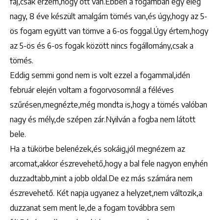
fáj,csak érzem,hogy ott van.Ebben a fogamban egy elég
nagy, 8 éve készült amalgám tömés van,és úgy,hogy az 5-
ös fogam együtt van tömve a 6-os foggal.Úgy értem,hogy
az 5-ös és 6-os fogak között nincs fogállomány,csak a
tömés.
Eddig semmi gond nem is volt ezzel a fogammal,idén
február elején voltam a fogorvosomnál a féléves
szűrésen,megnézte,még mondta is,hogy a tömés valóban
nagy és mély,de szépen zár.Nyilván a fogba nem látott
bele.
Ha a tükörbe belenézek,és sokáig,jól megnézem az
arcomat,akkor észrevehető,hogy a bal fele nagyon enyhén
duzzadtabb,mint a jobb oldal.De ez más számára nem
észrevehető. Két napja ugyanez a helyzet,nem változik,a
duzzanat sem ment le,de a fogam továbbra sem