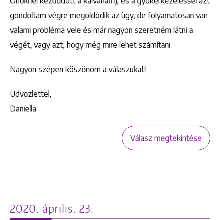
Önöknél kezdődött a kálváriám), és a gyökérkezeléssel azt
gondoltam végre megoldódik az ügy, de folyamatosan van
valami probléma vele és már nagyon szeretném látni a
végét, vagy azt, hogy még mire lehet számítani.
Nagyon szépen köszönöm a válaszukat!
Üdvözlettel,
Daniella
Válasz megtekintése
2020. április. 23.