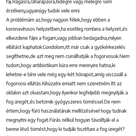
fáj.Rágásra,ráharapásra,hidegre vagy melegre sem
érzékeny,ugyanúgy tudok vele enni.
A problémám az,hogy nagyon félek,hogy ebben a
koronavírusos helyzetben,ha esetleg romlana a helyzet,és
elkezdene fájni a fogam,vagy jobban bedagadna,milyen
ellátást kaphatok.Gondolom,itt már csak a gyökérkezelés
segíthetne,de azt meg nem csinálhatják a fogorvosok.Nem
tudom,hogy antibiotikum kúra erre mennyire hatna,ki
lehetne-e bírni vele még egy-két hónapot,amíg visszaáll a
fogorvosi ellátás.Kihúzatni emiatt nem szeretném.Itt az
oldalon azt olvastam,hogy ilyenkor legfeljebb megnyitják a
fog üregét,és betömik gyógyszeres töméssel.De nem
értem,hogy fúró használatának mellőzésével hogy tudnak
megnyitni egy fogat.Fúrás nélkül hogyan távolítják el a
benne lévő tömést,hogy ki tudják tisztítani a fog üregét?