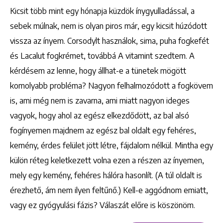
Kicsit több mint egy hónapja küzdök ínygyulladással, a
sebek múlnak, nem is olyan piros már, egy kicsit húzódott
vissza az ínyem. Corsodylt használok, sima, puha fogkefét
és Lacalut fogkrémet, továbbá A vitamint szedtem. A
kérdésem az lenne, hogy állhat-e a tünetek mögött
komolyabb probléma? Nagyon felhalmozódott a fogkövem
is, ami még nem is zavarna, ami miatt nagyon ideges
vagyok, hogy ahol az egész elkezdődött, az bal alsó
fogínyemen majdnem az egész bal oldalt egy fehéres,
kemény, érdes felület jött létre, fájdalom nélkül. Mintha egy
külön réteg keletkezett volna ezen a részen az ínyemen,
mely egy kemény, fehéres hálóra hasonlít. (A túl oldalt is
érezhető, ám nem ilyen feltűnő.) Kell-e aggódnom emiatt,
vagy ez gyógyulási fázis? Válaszát előre is köszönöm.