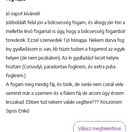
Jó napot kívánok!
Jobboldalt felül jön a bölcsesség fogam, és ahogy jön töri a
mellette lévő fogamat is úgy, hogy a bölcsesség fogambol
toredezik. Ezzel szenvedek 1 jó hónapja. Nekem durva fog
íny gyulladásom is van, kb húzni tudom a fogamrol az egyik
helyen (de nem piszkalom). Az ín gyulladást kicsit helyre
hoztam (Corsodyl, paradontax fogkrem, és extra puha
fogkrem.)
A fogam meg mindig fáj, és törik, de senki nem csinál vele
semmit már a szemem és a fülem fáj de arcom úgy érzem
leszakad. Ebben tud nekem valaki segíteni??? Köszönöm
Sipos Enikő
Válasz megtekintése