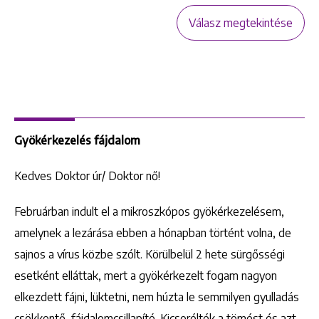
Válasz megtekintése
Keresés
Gyökérkezelés fájdalom
+36 1 222 9150
Kedves Doktor úr/ Doktor nő!
+36 1 222 7250
1148 Budapest, Örs vezér tere 2.
Februárban indult el a mikroszkópos gyökérkezelésem,
amelynek a lezárása ebben a hónapban történt volna, de
sajnos a vírus közbe szólt. Körülbelül 2 hete sürgősségi
esetként elláttak, mert a gyökérkezelt fogam nagyon
elkezdett fájni, lüktetni, nem húzta le semmilyen gyulladás
csökkentő, fájdalomcsillapító. Kicserélték a tömést és azt