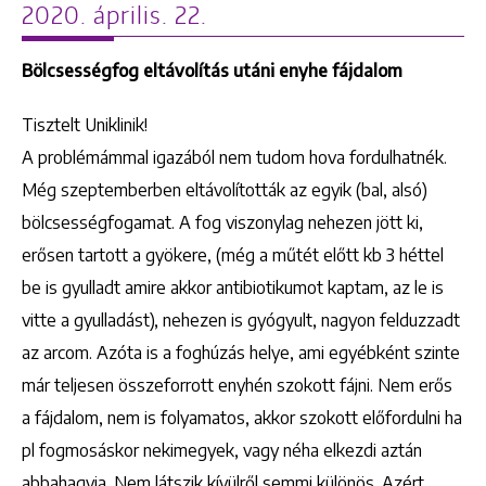
2020. április. 22.
Bölcsességfog eltávolítás utáni enyhe fájdalom
Tisztelt Uniklinik!
A problémámmal igazából nem tudom hova fordulhatnék.
Még szeptemberben eltávolították az egyik (bal, alsó)
bölcsességfogamat. A fog viszonylag nehezen jött ki,
erősen tartott a gyökere, (még a műtét előtt kb 3 héttel
be is gyulladt amire akkor antibiotikumot kaptam, az le is
vitte a gyulladást), nehezen is gyógyult, nagyon felduzzadt
az arcom. Azóta is a foghúzás helye, ami egyébként szinte
már teljesen összeforrott enyhén szokott fájni. Nem erős
a fájdalom, nem is folyamatos, akkor szokott előfordulni ha
pl fogmosáskor nekimegyek, vagy néha elkezdi aztán
abbahagyja. Nem látszik kívülről semmi különös. Azért