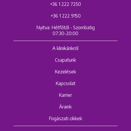
+36 1 222 7250
+36 1 222 9150
Nyitva: Hétfőtől - Szombatig
07:30-20:00
A klinikánkról
Csapatunk
Kezelések
Kapcsolat
Karrier
Áraink
Fogászati cikkek