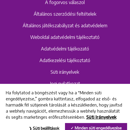
A fogorvos válaszol
Általános szerződési feltételek
Általános játékszabályzat és adatvédelem
Weboldal adatvédelmi tájékoztató
Adatvédelmi tájékozató
Adatkezelési tájékoztató
Süti irányelvek
Jogi nyilatkozat
Ha folytatod a böngészést vagy ha a “Minden süti
Hangrögzítéshez kapcsolódó adatvédelmi
engedélyezése,” gombra kattintasz, elfogadod az első- és
szabályzat és tájékoztató
harmadik fél sütijeinek tárolását a készülékeden, hogy javítsd
a webhely navigációt, elemezhessük a webhely használatát
és segíts marketinges erőfeszítéseinkben.
Süti Irányelvek
All rights reserved © 2022 Uniklinik Dental and Implant Center
Minden süti engedélyezése
Süti beállítások