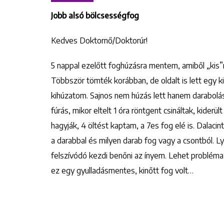
Jobb alsó bölcsességfog
Kedves Doktornő/Doktorúr!
5 nappal ezelőtt foghúzásra mentem, amiből „kis”m
Többször tömték korábban, de oldalt is lett egy
kihúzatom. Sajnos nem húzás lett hanem darabolás
fúrás, mikor eltelt 1 óra röntgent csináltak, kiderü
hagyják, 4 öltést kaptam, a 7es fog elé is. Dalacin
a darabbal és milyen darab fog vagy a csontból. L
felszívódó kezdi benőni az ínyem. Lehet problém
ez egy gyulladásmentes, kinőtt fog volt…