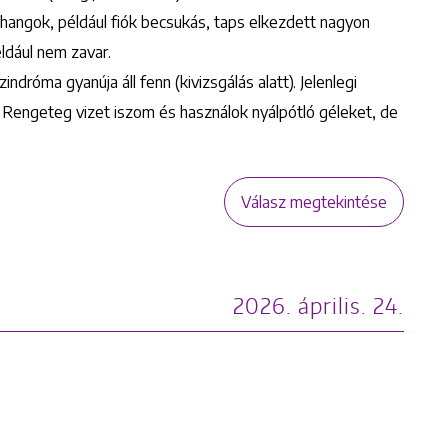
s hangok, például fiók becsukás, taps elkezdett nagyon
például nem zavar.
róma gyanúja áll fenn (kivizsgálás alatt). Jelenlegi
. Rengeteg vizet iszom és használok nyálpótló géleket, de
Válasz megtekintése
2026. április. 24.