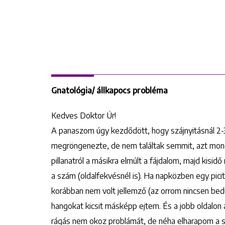
Gnatológia/ állkapocs probléma
Kedves Doktor Úr!
A panaszom úgy kezdődött, hogy szájnyitásnál 2-3 
megröngenezte, de nem találtak semmit, azt mondta
pillanatról a másikra elmúlt a fájdalom, majd kisidő
a szám (oldalfekvésnél is). Ha napközben egy picit 
korábban nem volt jellemző (az orrom nincsen bedu
hangokat kicsit másképp ejtem. És a jobb oldalon 
rágás nem okoz problámát, de néha elharapom a s