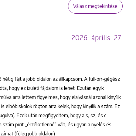
Válasz megtekintése
2026. április. 27.
hétig fájt a jobb oldalon az állkapcsom. A füll-orr-gégész
, hogy ez ízületi fájdalom is lehet. Ezután egyik
 múlva arra lettem figyelmes, hogy elalvásnál azonal kinyílik
is elbóbiskolok rögtön arra kelek, hogy kinyílik a szám. Ez
gulva). Ezek után megfigyeltem, hogy a s, sz, és c
a szám picit „érzéketlenné” vált, és ugyan a nyelés és
zámat (főleg jobb oldalon)