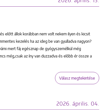
2026. április. 13.
 előtt állok korábban nem volt nekem ilyen és kicsit
lommentes kezelés ha az ideg be van gyulladva nagyon?
várni mert fáj egésznap de gyógyszernélkül még
 nincs még,csak az íny van duzzadva és előbb ér össze a
Válasz megtekintése
2026. április. 04.