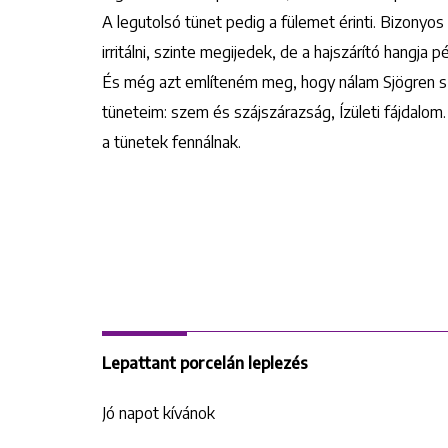
A legutolsó tünet pedig a fülemet érinti. Bizonyo
irritálni, szinte megijedek, de a hajszárító hangja 
És még azt említeném meg, hogy nálam Sjögren szind
tüneteim: szem és szájszárazság, Ízületi fájdalom
a tünetek fennálnak.
Lepattant porcelán leplezés
Jó napot kívánok