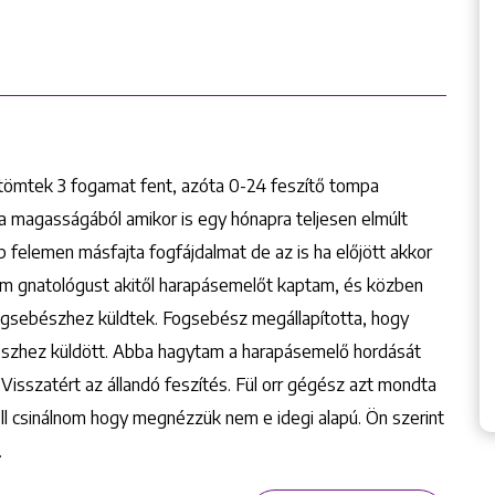
tömtek 3 fogamat fent, azóta 0-24 feszítő tompa
a magasságából amikor is egy hónapra teljesen elmúlt
b felemen másfajta fogfájdalmat de az is ha előjött akkor
tem gnatológust akitől harapásemelőt kaptam, és közben
 fogsebészhez küldtek. Fogsebész megállapította, hogy
égészhez küldött. Abba hagytam a harapásemelő hordását
 Visszatért az állandó feszítés. Fül orr gégész azt mondta
ll csinálnom hogy megnézzük nem e idegi alapú. Ön szerint
…