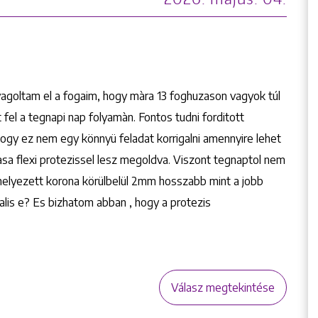
yagoltam el a fogaim, hogy màra 13 foghuzason vagyok túl
el a tegnapi nap folyamàn. Fontos tudni forditott
hogy ez nem egy könnyü feladat korrigalni amennyire lehet
lasa flexi protezissel lesz megoldva. Viszont tegnaptol nem
lhelyezett korona körülbelül 2mm hosszabb mint a jobb
alis e? Es bizhatom abban , hogy a protezis
Válasz megtekintése