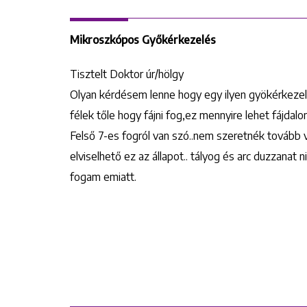
Mikroszkópos Győkérkezelés
Tisztelt Doktor úr/hölgy
Olyan kérdésem lenne hogy egy ilyen gyökérkezelés
félek tőle hogy fájni fog,ez mennyire lehet fájda
Felső 7-es fogról van szó..nem szeretnék tovább 
elviselhető ez az állapot.. tályog és arc duzzanat
fogam emiatt.