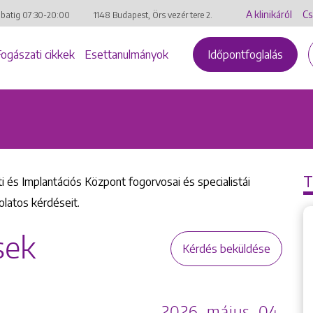
A klinikáról
Cs
mbatig
07:30-20:00
1148 Budapest, Örs vezér tere 2.
Fogászati cikkek
Esettanulmányok
Időpontfoglalás
i és Implantációs Központ fogorvosai és specialistái
olatos kérdéseit.
sek
Kérdés beküldése
2026. május. 04.