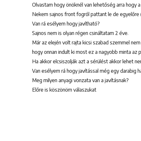
Olvastam hogy önöknél van lehetőség arra hogy a k
Nekem sajnos front fogról pattant le de egyelőre 
Van rá esélyem hogy javítható?
Sajnos nem is olyan régen csináltatam 2 éve.
Már az elején volt rajta kicsi szabad szemmel ne
hogy onnan indult ki most ez a nagyobb minta az p
Ha akkor elcsiszolják azt a sérülést akkor lehet n
Van esélyem rá hogy javítással még egy darabig h
Meg milyen anyagi vonzata van a javításnak?
Előre is köszönöm válaszukat