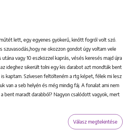
űtét lett, egy egyenes gyökerű, kinőtt fogról volt szó.
 kis szuvasodás,hogy ne okozzon gondot úgy voltam vele
 utána vagy 10 eszközzel kaprás, vésés keresés majd újra
lt az ideghez sikerült tolni egy kis darabot azt mondták bent
t is kaptam. Szívesen feltölteném a rtg képet, félek mi lesz
yuk van a seb helyén és még mindig fáj. A fonalat ami nem
a a bent maradt darabból? Nagyon csalódott vagyok, mert
Válasz megtekintése