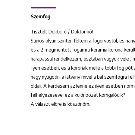
Szemfog
Tisztelt Doktor úr/ Doktor nő!
Sajnos olyan szinten fèltem a fogorvostól, es han
es a 2 megmentett fogamra keramia korona került f
harapassal rendelkezem, tisztaban vagyok vele , 
ilyen esetben, es a koronak melle a többi fog pót
hagy nyugodni a latvany mivel a bal szemfogra fe
oldali. A kerdesem az lenne ez ilyen esetben norm
felhelyezesevel ez a különbözet korrigalódik?
A vàlaszt elöre is köszönöm.