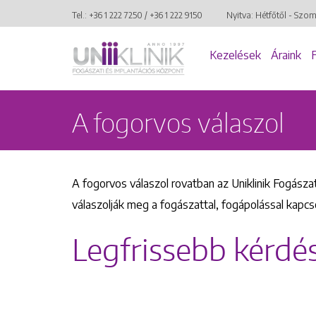
Tel.:
+36 1 222 7250
/
+36 1 222 9150
Nyitva: Hétfőtől - Szo
Kezelések
Áraink
A fogorvos válaszol
A fogorvos válaszol rovatban az Uniklinik Fogászat
válaszolják meg a fogászattal, fogápolással kapcs
Legfrissebb kérdé