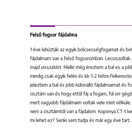
Felső fogsor fájdalma
1 éve kihúzták az egyik bölcsességfogamat és be
fájdalmam van a felső fogsoromban. Lecsiszoltak 
majd visszatért. Mellé még éreztem a bal es a job
mindig csak egyik felén és kb 1-2 hétre.Felkeres
jeleztem a bal és jobb különálló fájdalmaimat és
cisztám van és hogy ettől fáj a fogam, fül orr g
mert nagyobb fájdalmaim voltak vele mint nélküle.
nem a cisztáimtól van a fájdalom. Koponya CT-t ke
mi lehet ez? Senki sem tudja és már egy éve tart