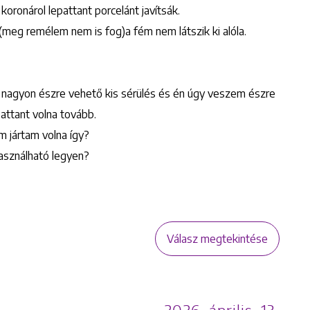
oronárol lepattant porcelánt javítsák.
(meg remélem nem is fog)a fém nem látszik ki alóla.
Keresés
m nagyon észre vehető kis sérülés és én úgy veszem észre
attant volna tovább.
em jártam volna így?
asználható legyen?
Válasz megtekintése